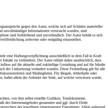
tungsansprüche gegen den Autor, welche sich auf Schäden materieller
nd unvollständiger Informationen verursacht wurden, sind
gebote sind freibleibend und unverbindlich. Der Autor behält es sich
röffentlichung zeitweise oder endgültig einzustellen.
rde eine Haftungsverpflichtung ausschließlich in dem Fall in Kraft
 Inhalte zu verhindern. Der Autor erklärt daher ausdrücklich, dass
influss auf die aktuelle und zukünftige Gestaltung und auf die Inhalte
nach der Linksetzung verändert wurden. Diese Feststellung gilt für alle
kussionsforen und Mailinglisten. Für illegale, fehlerhafte oder
, haftet allein der Anbieter der Seite, auf welche verwiesen wurde,
chten, von ihm selbst erstellte Grafiken, Tondokumente,
lb des Internetangebotes genannten und ggf. durch Dritte
tzrechten der jeweiligen eingetragenen Eigentümer. Allein aufgrund