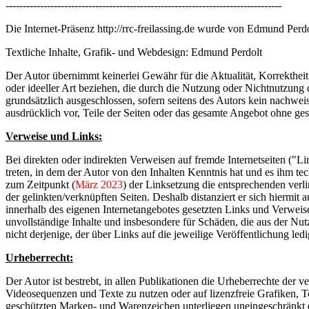
--------------------------------------------------------------------------------
Die Internet-Präsenz http://rrc-freilassing.de wurde von Edmund Perdol
Textliche Inhalte, Grafik- und Webdesign: Edmund Perdolt
Der Autor übernimmt keinerlei Gewähr für die Aktualität, Korrektheit
oder ideeller Art beziehen, die durch die Nutzung oder Nichtnutzung
grundsätzlich ausgeschlossen, sofern seitens des Autors kein nachweis
ausdrücklich vor, Teile der Seiten oder das gesamte Angebot ohne ges
Verweise und Links:
Bei direkten oder indirekten Verweisen auf fremde Internetseiten ("L
treten, in dem der Autor von den Inhalten Kenntnis hat und es ihm te
zum Zeitpunkt (
März 2023
) der Linksetzung die entsprechenden verlin
der gelinkten/verknüpften Seiten. Deshalb distanziert er sich hiermit a
innerhalb des eigenen Internetangebotes gesetzten Links und Verweise
unvollständige Inhalte und insbesondere für Schäden, die aus der Nut
nicht derjenige, der über Links auf die jeweilige Veröffentlichung ledi
Urheberrecht:
Der Autor ist bestrebt, in allen Publikationen die Urheberrechte de
Videosequenzen und Texte zu nutzen oder auf lizenzfreie Grafiken, 
geschützten Marken- und Warenzeichen unterliegen uneingeschränkt d