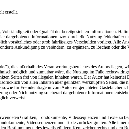
t erstellt.
, Vollständigkeit oder Qualität der bereitgestellten Informationen. Haf
 der dargebotenen Informationen bzw. durch die Nutzung fehlerhafter u
lich vorsätzliches oder grob fahrlässiges Verschulden vorliegt. Alle An
onderte Ankündigung zu verändern, zu ergänzen, zu löschen oder die Ve
inks"), die außerhalb des Verantwortungsbereiches des Autors liegen, wü
chnisch möglich und zumutbar wäre, die Nutzung im Falle rechtswidriger
kten Seiten frei von illegalen Inhalten waren. Der Autor hat keinerlei E
usdrücklich von allen Inhalten aller gelinkten /verknüpften Seiten, die 
 sowie für Fremdeinträge in vom Autor eingerichteten Gästebüchern, Dis
zung oder Nichtnutzung solcherart dargebotener Informationen entstehen
glich verweist.
r verwendeten Grafiken, Tondokumente, Videosequenzen und Texte zu bea
Tondokumente, Videosequenzen und Texte zurückzugreifen. Alle innerha
en Bestimmungen des jeweils gültigen Kennzeichenrechts und den Besi